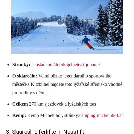
Stránky:
skistar.com/de/Skigebiete/st-johann/
O skiareálu:
Velmi blízko legendárního sportovního
městečka Kitzbühel najdete toto lyžařské středisko vhodné
pro rodiny s dětmi.
Celkem
270 km sjezdovek a lyžařských tras
Kemp:
Kemp Michelnhof, stránky:
camping-michelnhof.at
3. Skiareál: Elferlifte in Neustift