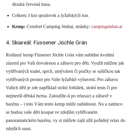
dlouhá červená trasa.
Celkem 3 km sjezdovek a lyžařských tras
Kemp:
Comfort Camping Stubai, stránky:
campingstubai.at
4. Skiareál: Füssener Jöchle Grän
Rodinný kemp Füssener Jöchle Grän vám nabídne kvalitní
zázemí pro Vaši dovolenou a zábavu pro děti. Využít můžete jak
vyhřívaných toalet, sprch, umýváren či pračky se sušičkou tak
vyhřívaných prostor pro Vaše lyžařské vybavení. Pro zábavu
Vašich dětí je zde například stolní fotbálek, stolní tenis či pro
nejmenší dětská herna. Zatoužíte-li po relaxaci a zábavě v
bazénu – i toto Vám tento kemp může nabídnout. No a zatímco
se budou vaše děti koupat ve zdejším vyhřívaném
panoramatickém bazénu, vy si můžete zajít užít pořádný relax do
zdejších saun.