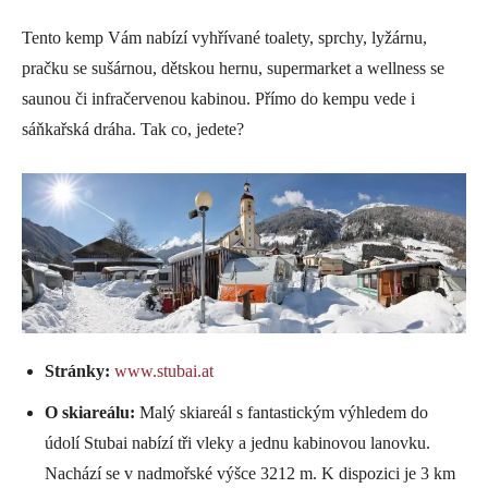
Tento kemp Vám nabízí vyhřívané toalety, sprchy, lyžárnu,
pračku se sušárnou, dětskou hernu, supermarket a wellness se
saunou či infračervenou kabinou. Přímo do kempu vede i
sáňkařská dráha. Tak co, jedete?
Stránky:
www.stubai.at
O skiareálu:
Malý skiareál s fantastickým výhledem do
údolí Stubai nabízí tři vleky a jednu kabinovou lanovku.
Nachází se v nadmořské výšce 3212 m. K dispozici je 3 km