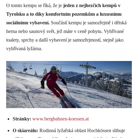
O tomto kempu se říká, že je
jeden z nejhezčích kempů v
Tyrolsku a to díky komfortním pozemkům a luxusnímu
sociálnímu vybavení.
Součástí kempu je samozřejmě i dětská
herna nebo saunový svět, jež máte v ceně pobytu. Vyhřívané
toalety, sprchy a další vybavení je samozřejmostí, stejně jako
vyhřívaná lyžárna.
Stránky:
www.bergbahnen-koessen.at
O skiareálu:
Rodinná lyžařská oblast Hochkössen slibuje