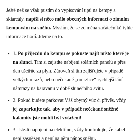
Ještě než se však pustím do vypisování tipů na kempy a
skiareály,
napíši si něco málo obecných informací o zimním
kempování na sněhu.
Myslím, že se zejména začátečníků tyhle
informace hodí. Jdeme na to.
1. Po příjezdu do kempu se pokuste najít místo které je
na slunci.
Tím si zajistíte nabíjení solárních panelů a přes
den ušetříte za plyn. Zároveň si tím zajišťujete v případě
velkých mrazů, nebo nečekané „omrzlice“ rychlejší tání
námrazy na karavanu v době slunečního svitu.
2. Pokud budete parkovat Váš obytný vůz či přívěs, vždy
jej
zaparkujte tak, aby v případě nečekané sněžné
kalamity jste mohli být vytaženi!
3. Jste-li napojeni na elektřinu, vždy kontrolujte, že kabel
není zasněžen a není na něm nános sněhu.