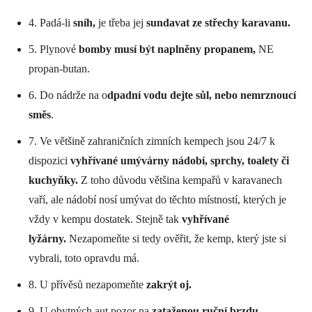
4. Padá-li
sníh,
je třeba jej
sundavat ze střechy karavanu.
5. Plynové
bomby musí být naplněny propanem,
NE
propan-butan.
6. Do nádrže na o
dpadní vodu dejte sůl, nebo nemrznoucí
směs
.
7. Ve většině zahraničních zimních kempech jsou 24/7 k
dispozici
vyhřívané umývárny nádobí, sprchy, toalety či
kuchyňky.
Z toho důvodu většina kempařů v karavanech
vaří, ale nádobí nosí umývat do těchto místností, kterých je
vždy v kempu dostatek. Stejně tak
vyhřívané
lyžárny.
Nezapomeňte si tedy ověřit, že kemp, který jste si
vybrali, toto opravdu má.
8. U přívěsů nezapomeňte
zakrýt oj.
9. U obytných aut pozor na
zataženou ruční brzdu.