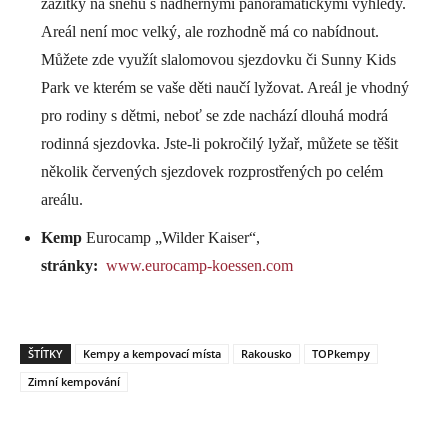
zážitky na sněhu s nádhernými panoramatickými výhledy.
Areál není moc velký, ale rozhodně má co nabídnout.
Můžete zde využít slalomovou sjezdovku či Sunny Kids
Park ve kterém se vaše děti naučí lyžovat. Areál je vhodný
pro rodiny s dětmi, neboť se zde nachází dlouhá modrá
rodinná sjezdovka. Jste-li pokročilý lyžař, můžete se těšit
několik červených sjezdovek rozprostřených po celém
areálu.
Kemp
Eurocamp „Wilder Kaiser“,
stránky:
www.eurocamp-koessen.com
ŠTÍTKY
Kempy a kempovací místa
Rakousko
TOPkempy
Zimní kempování