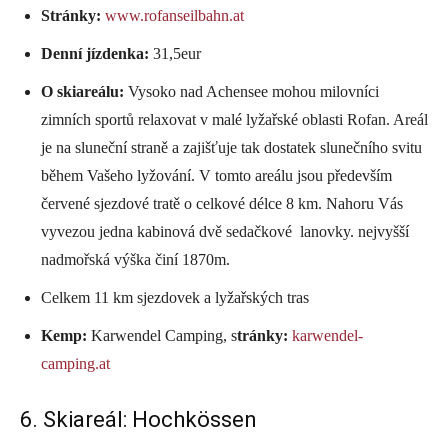
Stránky:
www.rofanseilbahn.at
Denní jízdenka:
31,5eur
O skiareálu:
Vysoko nad Achensee mohou milovníci
zimních sportů relaxovat v malé lyžařské oblasti Rofan. Areál
je na sluneční straně a zajišťuje tak dostatek slunečního svitu
během Vašeho lyžování. V tomto areálu jsou především
červené sjezdové tratě o celkové délce 8 km. Nahoru Vás
vyvezou jedna kabinová dvě sedačkové lanovky. nejvyšší
nadmořská výška činí 1870m.
Celkem 11 km sjezdovek a lyžařských tras
Kemp:
Karwendel Camping, s
tránky:
karwendel-
camping.at
6. Skiareál: Hochkössen