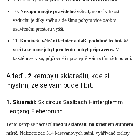
10.
Nezapomínejte pravidelně větrat,
neboť vlhkost
vzduchu je díky sněhu a delšímu pobytu více osob v
uzavřeném prostoru vyšší.
11.
Komínek, větrání lednice a další podobné technické
věci také musejí být pro tento pobyt připraveny.
V
každém servisu, půjčovně či prodejně Vám s tím rádi poradí.
A teď už kempy u skiareálů, kde si
myslím, že se vám bude líbit.
1. Skiareál:
Skicircus Saalbach Hinterglemm
Leogang Fieberbrunn
Tento kemp se nachází
hned u skiareálu na krásném slunném
místě.
Nalezete zde 314 karavanových stání, vyhřívané toalety,