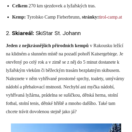
Celkem
270 km sjezdovek a lyžařských tras.
Kemp:
Tyrolsko Camp Fieberbrunn,
stránky:
tirol-camp.at
2.
Skiareál:
SkiStar St. Johann
Jeden z nejkrásnějších přírodních kempů
v Rakousku ležící
na klidném a slunném místě na pozadí pohoří Kaisergebirge. Je
otevřený po celý rok a v zimě se z něj do 5 minut dostanete k
lyžařským vlekům či běžeckým trasám bezplatným skibusem.
Naleznete v něm vyhřívané prostorné sprchy, toalety, umývárny
nádobí a přebalovací mstnosti. Nechybí ani myčka nádobí,
vyhřívaná lyžárna, prádelna se sušičkou, dětská herna, stolní
fotbal, stolní tenis, dětské hřiště a mnoho dalšího. Také tam
chcete trávit dovolenou stejně jako já?