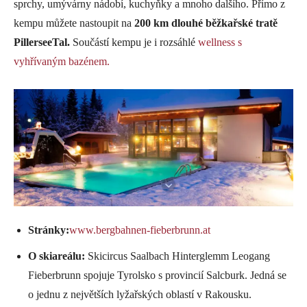
sprchy, umývárny nádobí, kuchyňky a mnoho dalšího. Přímo z
kempu můžete nastoupit na
200 km dlouhé běžkařské tratě
PillerseeTal.
Součástí kempu je i rozsáhlé
wellness s
vyhřívaným bazénem.
Stránky:
www.bergbahnen-fieberbrunn.at
O skiareálu:
Skicircus Saalbach Hinterglemm Leogang
Fieberbrunn spojuje Tyrolsko s provincií Salcburk. Jedná se
o jednu z největších lyžařských oblastí v Rakousku.